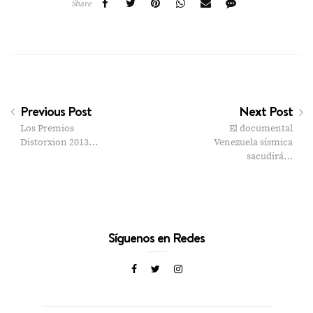
Share
Previous Post
Next Post
Los Premios
El documental
Distorxion 2013…
Venezuela sísmica
sacudirá…
Síguenos en Redes