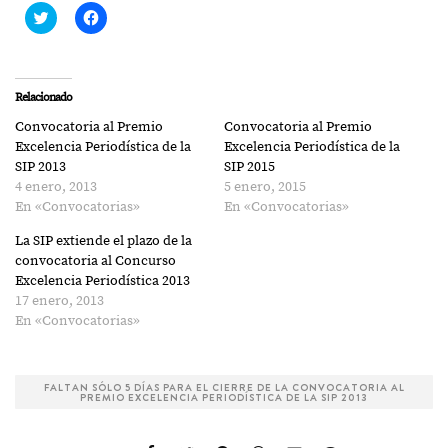
Haz
Haz
clic
clic
para
para
compartir
compartir
en
en
Twitter
Facebook
(Se
(Se
Relacionado
abre
abre
en
en
Convocatoria al Premio
Convocatoria al Premio
una
una
ventana
ventana
Excelencia Periodística de la
Excelencia Periodística de la
nueva)
nueva)
SIP 2013
SIP 2015
4 enero, 2013
5 enero, 2015
En «Convocatorias»
En «Convocatorias»
La SIP extiende el plazo de la
convocatoria al Concurso
Excelencia Periodística 2013
17 enero, 2013
En «Convocatorias»
FALTAN SÓLO 5 DÍAS PARA EL CIERRE DE LA CONVOCATORIA AL
PREMIO EXCELENCIA PERIODÍSTICA DE LA SIP 2013