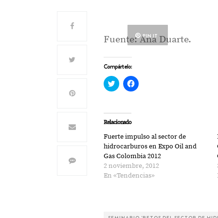
PIN IT
Fuente: Ana Duarte.
Compártelo:
Haz
Haz
clic
clic
para
para
compartir
compartir
en
en
Twitter
Facebook
(Se
(Se
Relacionado
abre
abre
en
en
Fuerte impulso al sector de
una
una
ventana
ventana
hidrocarburos en Expo Oil and
nueva)
nueva)
Gas Colombia 2012
2 noviembre, 2012
En «Tendencias»
SEMINARIO 'RETOS DEL SECTOR DE HI