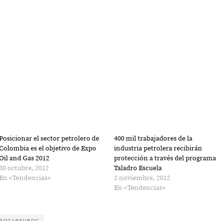
Posicionar el sector petrolero de
400 mil trabajadores de la
Colombia es el objetivo de Expo
industria petrolera recibirán
Oil and Gas 2012
protección a través del programa
30 octubre, 2012
Taladro Escuela
En «Tendencias»
2 noviembre, 2012
En «Tendencias»
DROCARBUROS'