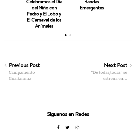
Celebramos el Día
Bandas
A ritm
del Niño con
Emergentes
Pedro y El Lobo y
El Carnaval de los
Animales
Previous Post
Next Post
Campamento
“De todas,todas” se
Guaikinima
estrena en…
Síguenos en Redes