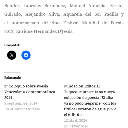
Benítez, Libeslay Bermúdez, Manuel Almeida, Kristel
Guirado, Alejandro Silva, Aquarela del Sol Padilla y
el homenajeado del 9no Festival Mundial de Poesía
2012, Enrique Hernández D’Jesús.
Compártelo:
Relacionado
2° Coloquio sobre Poesía
Fundación Editorial
Venezolana Contemporánea
Tuqueque presenta su nueva
2014
colección de poesía “El alba
8 septiembre, 2014
ya no pudo negarme” con los
En «Convocatorias»
títulos Corazón de agua y 69 o
el infinito
12 abril, 2026
En «Eventos»