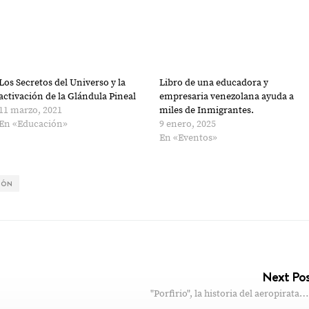
Los Secretos del Universo y la
Libro de una educadora y
activación de la Glándula Pineal
empresaria venezolana ayuda a
11 marzo, 2021
miles de Inmigrantes.
En «Educación»
9 enero, 2025
En «Eventos»
IÓN
Next Po
"Porfirio", la historia del aeropirata…