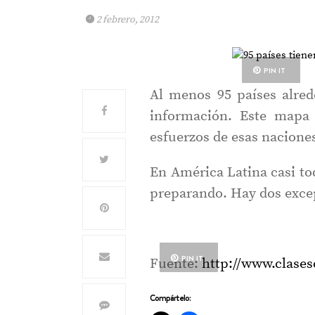
2 febrero, 2012
PIN IT
Al menos 95 países alre
información. Este map
esfuerzos de esas nacione
En América Latina casi to
preparando. Hay dos exce
PIN IT
Fuente:
http://www.clase
Compártelo: