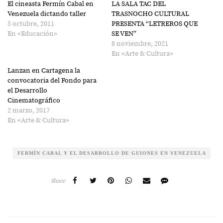
El cineasta Fermín Cabal en
LA SALA TAC DEL
Venezuela dictando taller
TRASNOCHO CULTURAL
5 octubre, 2011
PRESENTA “LETREROS QUE
En «Educación»
SE VEN”
8 noviembre, 2021
En «Arte & Cultura»
Lanzan en Cartagena la
convocatoria del Fondo para
el Desarrollo
Cinematográfico
2 marzo, 2017
En «Arte & Cultura»
FERMÍN CABAL Y EL DESARROLLO DE GUIONES EN VENEZUELA
Share