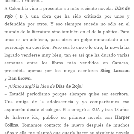
fascina. Y mucho…
A Colombia vino a presentar su más reciente novela:
Días de
rojo
( B ), una obra que ha sido criticada por unos y
defendida por otros. Y eso siempre sucede no sólo en el
mundo de la literatura sino también en el de la política. Para
unos es un adefesio, para otros un golpe inmaculado a un
personaje en cuestión. Pero sea lo uno o lo otro, la novela ha
logrado venderse muy bien, tan es así que ha durado varias
semanas entre los libros más vendidos en Caracas,
precedida apenas por los mega escritores
Stieg Larsson
y
Dan Brown
.
– ¿Cómo surgió la idea de
Días de Rojo
?
– Estudié periodismo porque siempre quise ser escritora.
Una amiga de la adolescencia y yo compartíamos esa
aspiración desde el colegio. Ella emigró a EUA y tras 18 años
de haberse ido, publicó su primera novela con
Harper
Collins
. Tomamos contacto de nuevo después de muchos
años y ella me planteó que quería hacer su siguiente novela