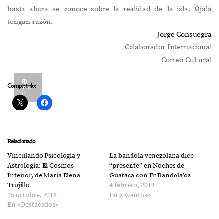
hasta ahora se conoce sobre la realidad de la isla. Ojalá
tengan razón.
Jorge Consuegra
Colaborador Internacional
Correo Cultural
Compártelo:
PIN
IT
Relacionado
Vinculando Psicología y
La bandola venezolana dice
Astrología: El Cosmos
“presente” en Noches de
Interior, de María Elena
Guataca con EnBandola’os
Trujillo
4 febrero, 2019
25 octubre, 2018
En «Eventos»
En «Destacados»