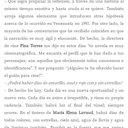
– Que logra propiciar la reflexión, a través de una historia al
mismo tiempo emotiva y hasta cruda si se quiere. También
arroja algunos elementos que introducen otras hipótesis
acerca de lo ocurrido en Venezuela en 1992. Por otro lado, la
mayoría de los comentarios que he recibido coinciden en que
la narración es muy ágil y elocuente. De hecho, la directora
de cine
Fina Torres
me dijo en estos días “tu novela es muy
cinematográfica. Me encanta el perfil que le has dado a tus
personajes; aún aquellos que obviamente todos conocemos e
identificamos”. Y me preguntó: “¿Alguien te ha ofrecido hacer
el guión para cine?”.
– ¿Podrá haber días de amarillo, azul y rojo con y sin estrellas?
– De hecho los hay. Cada día es una nueva oportunidad y un
nuevo reto. Cada día es único e irrepetible, y tiene su propia
cadencia. También habrá luz al final del túnel; siempre
ocurre. En el tintero de
María Elena Lavaud
, habrá días de
todos colores, con estrellas, cielo azul, agua de lluvia y agua
de lágrimas también. Escribir es la fuerza que me anima