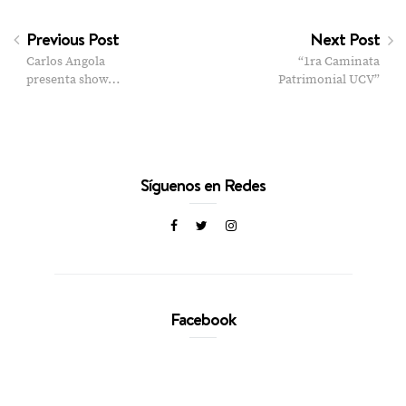
Previous Post
Next Post
Carlos Angola
“1ra Caminata
presenta show…
Patrimonial UCV”
Síguenos en Redes
Facebook