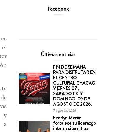
Facebook
res
 el
Últimas noticias
ter
ión
FIN DE SEMANA
PARA DISFRUTAR EN
EL CENTRO
CULTURAL CHACAO
VIERNES 07 ,
sta
SÁBADO 08 Y
 de
DOMINGO 09 DE
AGOSTO DE 2026.
tas
7 agosto, 2026
s y
Everlyn Morán
fortalece su liderazgo
o a
internacional tras