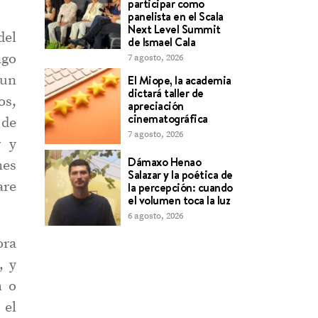
participar como
panelista en el Scala
Next Level Summit
del
de Ismael Cala
ngo
7 agosto, 2026
 un
El Miope, la academia
dictará taller de
os,
apreciación
cinematográfica
 de
7 agosto, 2026
r y
Dámaxo Henao
nes
Salazar y la poética de
are
la percepción: cuando
el volumen toca la luz
6 agosto, 2026
ora
, y
h o
 el