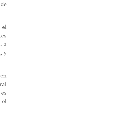
 de
 el
tes
. a
, y
nen
ral
 es
el