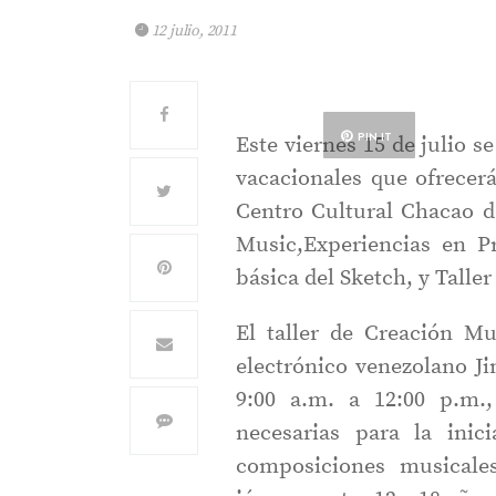
12 julio, 2011
PIN IT
Este viernes 15 de julio se
vacacionales que ofrecerá
Centro Cultural Chacao d
Music,Experiencias en P
básica del Sketch, y Talle
El taller de Creación Mu
electrónico venezolano Ji
9:00 a.m. a 12:00 p.m.,
necesarias para la inic
composiciones musicales