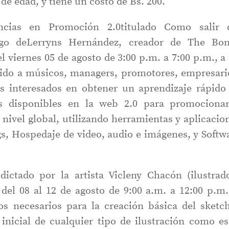
 de edad, y tiene un costo de Bs. 200.
encias en Promoción 2.0titulado Como salir 
rgo deLerryns Hernández, creador de The Bo
el viernes 05 de agosto de 3:00 p.m. a 7:00 p.m., a
igido a músicos, managers, promotores, empresari
los interesados en obtener un aprendizaje rápido
os disponibles en la web 2.0 para promociona
 nivel global, utilizando herramientas y aplicacio
s, Hospedaje de video, audio e imágenes, y Softw
 dictado por la artista Vicleny Chacón (ilustrad
 del 08 al 12 de agosto de 9:00 a.m. a 12:00 p.m.
os necesarios para la creación básica del sketc
 inicial de cualquier tipo de ilustración como es