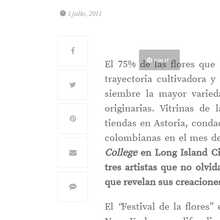
1 julio, 2011
PIN IT
El 75% de las flores que
trayectoria cultivadora 
siembre la mayor varieda
originarias. Vitrinas d
tiendas en Astoria, cond
colombianas en el mes d
College
en Long Island C
tres artistas que no olvid
que revelan sus creacion
El
“
Festival de la flores