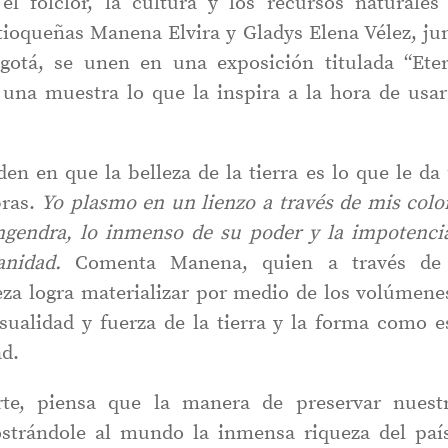
l folclor, la cultura y los recursos naturales
tioqueñas Manena Elvira y Gladys Elena Vélez, ju
otá, se unen en una exposición titulada “Ete
 una muestra lo que la inspira a la hora de usar
den en que la belleza de la tierra es lo que le da
bras.
Yo plasmo en un lienzo a través de mis colo
 engendra, lo inmenso de su poder y la impotenci
manidad.
Comenta
Manena, quien a través de
eza logra materializar por medio de los volúmene
nsualidad y fuerza de la tierra y la forma como e
ad.
rte, piensa que la manera de preservar nuest
ostrándole al mundo la inmensa riqueza del paí