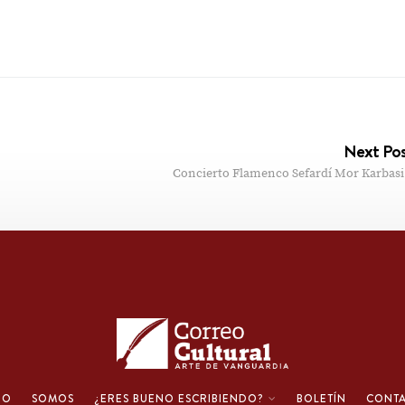
Next Po
Concierto Flamenco Sefardí Mor Karbasi
IO
SOMOS
¿ERES BUENO ESCRIBIENDO?
BOLETÍN
CONT