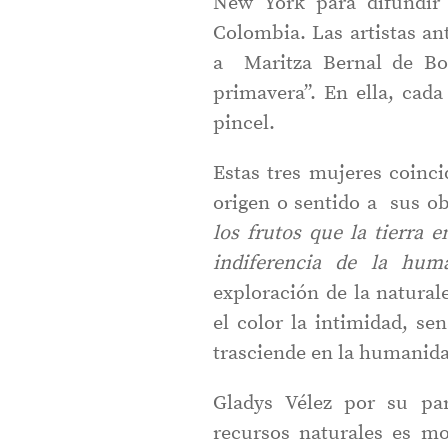
New York para difundir e
Colombia. Las artistas an
a Maritza Bernal de Bog
primavera”. En ella, cada
pincel.
Estas tres mujeres coinci
origen o sentido a sus o
los frutos que la tierra
indiferencia de la hu
exploración de la natural
el color la intimidad, se
trasciende en la humanid
Gladys Vélez por su pa
recursos naturales es m