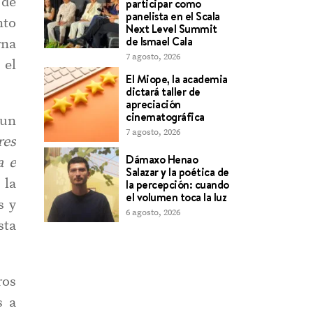
 de
participar como
panelista en el Scala
nto
Next Level Summit
de Ismael Cala
rna
7 agosto, 2026
 el
El Miope, la academia
dictará taller de
apreciación
cinematográfica
 un
7 agosto, 2026
res
Dámaxo Henao
a e
Salazar y la poética de
 la
la percepción: cuando
el volumen toca la luz
s y
6 agosto, 2026
sta
ros
s a