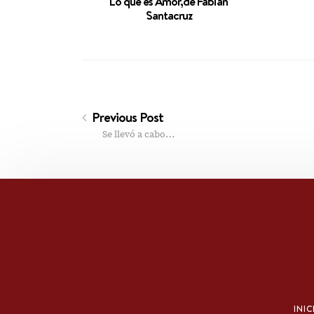
Lo que es Amor,de Fabián
Santacruz
Previous Post
Se llevó a cabo…
INIC