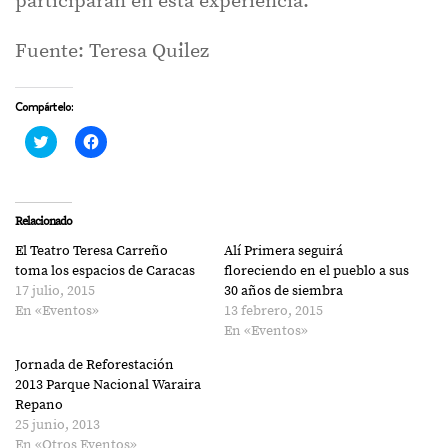
participarán en esta experiencia.
Fuente: Teresa Quilez
Compártelo:
Haz
Haz
clic
clic
para
para
compartir
compartir
en
en
Twitter
Facebook
(Se
(Se
Relacionado
abre
abre
en
en
El Teatro Teresa Carreño
Alí Primera seguirá
una
una
ventana
ventana
toma los espacios de Caracas
floreciendo en el pueblo a sus
nueva)
nueva)
17 julio, 2015
30 años de siembra
En «Eventos»
13 febrero, 2015
En «Eventos»
Jornada de Reforestación
2013 Parque Nacional Waraira
Repano
25 junio, 2013
En «Otros Eventos»