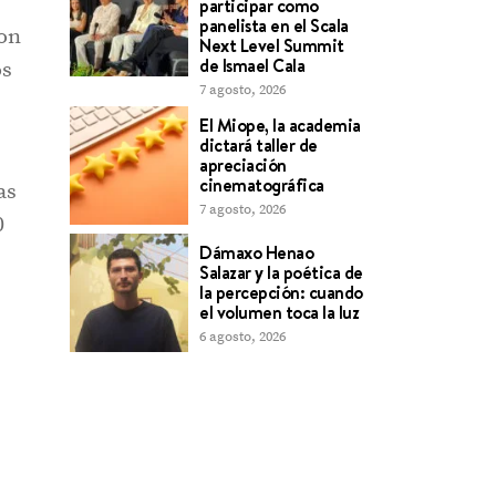
participar como
panelista en el Scala
con
Next Level Summit
de Ismael Cala
os
7 agosto, 2026
El Miope, la academia
dictará taller de
apreciación
cinematográfica
as
7 agosto, 2026
0
Dámaxo Henao
Salazar y la poética de
la percepción: cuando
el volumen toca la luz
6 agosto, 2026