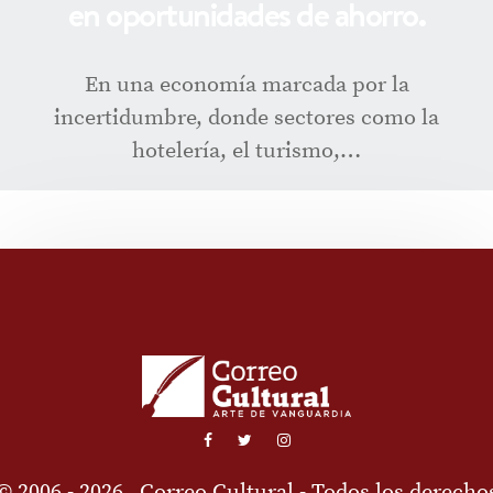
en oportunidades de ahorro.
En una economía marcada por la
incertidumbre, donde sectores como la
hotelería, el turismo,…
© 2006 - 2026
Correo Cultural
- Todos los derecho