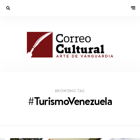
BROWSING TAG
#TurismoVenezuela