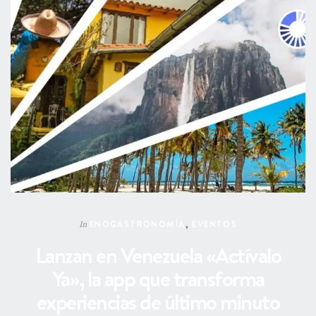
ENOGASTRONOMÍA
,
EVENTOS
In
Lanzan en Venezuela «Actívalo
Ya», la app que transforma
experiencias de último minuto