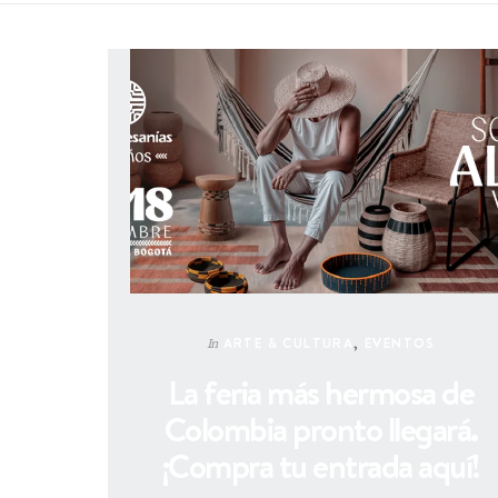
ARTE & CULTURA
,
EVENTOS
In
La feria más hermosa de
Colombia pronto llegará.
¡Compra tu entrada aquí!