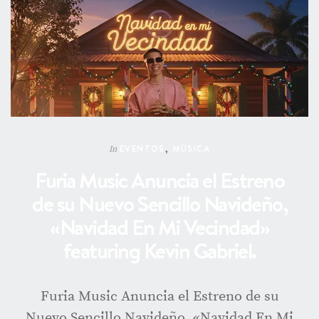
EVENTOS
,
MÚSICA
In
Furia Music Anuncia el Estreno
de su Nuevo Sencillo Navideño,
«Navidad En Mi Vecindad»
featuring Kevin Gabriel.
Furia Music Anuncia el Estreno de su
Nuevo Sencillo Navideño, «Navidad En Mi