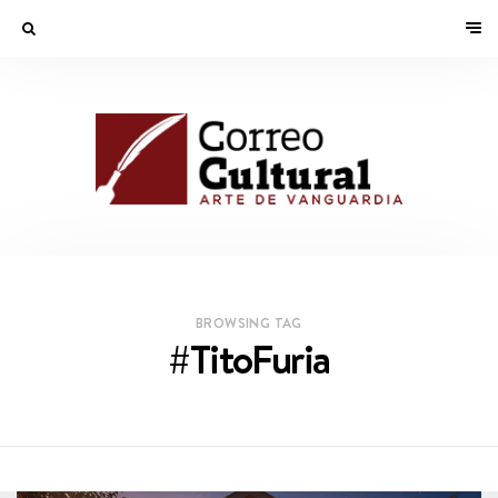
BROWSING TAG
#TitoFuria