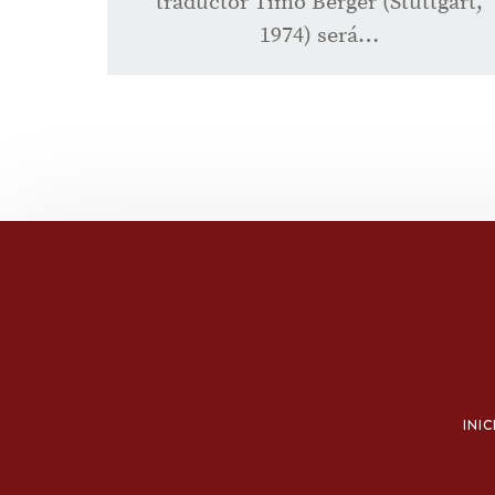
traductor Timo Berger (Stuttgart,
1974) será…
INIC