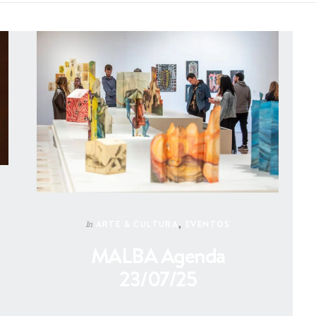
ARTE & CULTURA
,
EVENTOS
In
MALBA Agenda
23/07/25