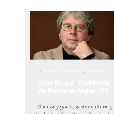
EVENTOS
,
LITERATURA
,
PERSONAJES
In
Timo Berger | Residencia
de Escritores Malba #20
El autor y poeta, gestor cultural y