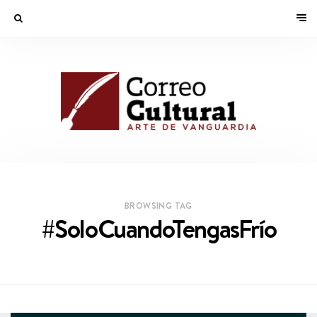
BROWSING TAG
#SoloCuandoTengasFrío