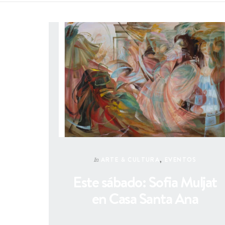
ARTE & CULTURA
,
EVENTOS
In
Este sábado: Sofia Muljat
en Casa Santa Ana