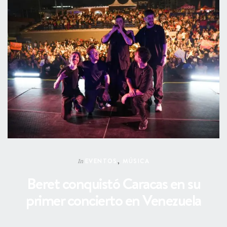
EVENTOS
,
MÚSICA
In
Beret conquistó Caracas en su
primer concierto en Venezuela