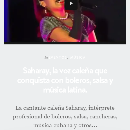
EVENTOS
,
MÚSICA
In
Saharay, la voz caleña que
conquista con boleros, salsa y
música latina.
La cantante caleña Saharay, intérprete
profesional de boleros, salsa, rancheras,
música cubana y otros…