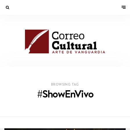
BROWSING TAG
#ShowEnVivo