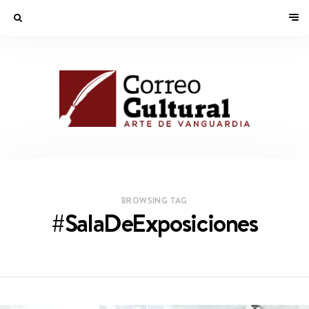
BROWSING TAG
#SalaDeExposiciones