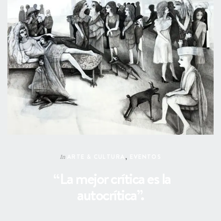
ARTE & CULTURA
,
EVENTOS
In
“La mejor crítica es la
autocrítica”.