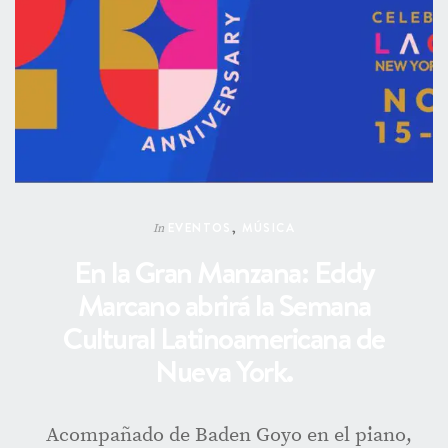
EVENTOS
,
MÚSICA
In
En la Gran Manzana: Eddy
Marcano abrirá la Semana
Cultural Latinoamericana de
Nueva York.
Acompañado de Baden Goyo en el piano,