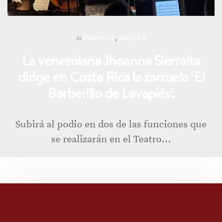
EVENTOS
,
MÚSICA
In
La venezolana Jhoanna Sierralta
dirige en Costa Rica la zarzuela ‘El
Barberillo de Lavapiés’.
Subirá al podio en dos de las funciones que
se realizarán en el Teatro…