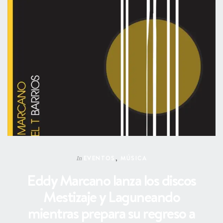
EVENTOS
,
MÚSICA
In
Eddy Marcano lanza los discos
Mestizaje y Laguneando
mientras prepara su regreso a