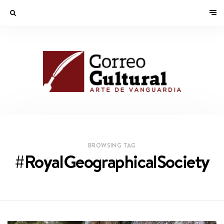
BROWSING TAG
#RoyalGeographicalSociety