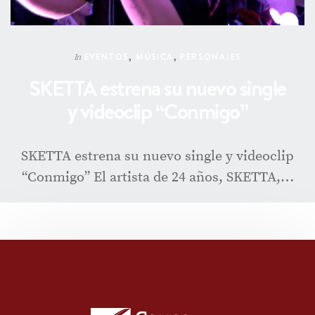
EVENTOS
,
MÚSICA
,
PERSONAJES
In
SKETTA estrena su nuevo single
y videoclip “Conmigo”
SKETTA estrena su nuevo single y videoclip
“Conmigo” El artista de 24 años, SKETTA,…