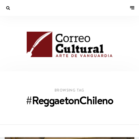
BROWSING TAG
#ReggaetonChileno