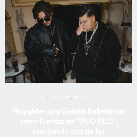
EVENTOS
,
MÚSICA
In
FloyyMenor y Gabito Ballesteros
unen fuerzas en “PLO PLO”,
reuniendo dos de los