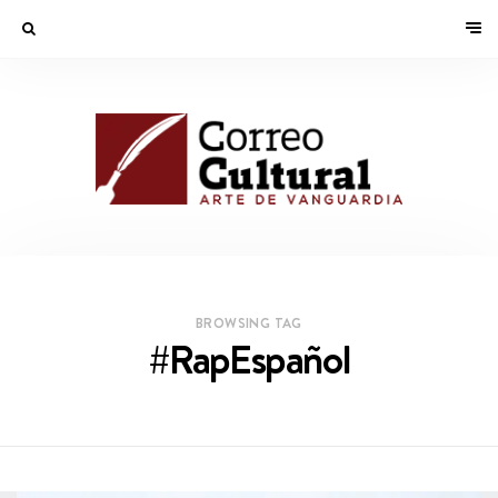
BROWSING TAG
#RapEspañol