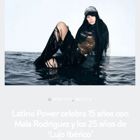
EVENTOS
,
MÚSICA
In
Latino Power celebra 15 años con
Mala Rodríguez y los 25 años de
‘Lujo Ibérico’