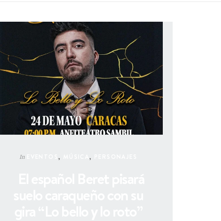
EVENTOS
,
MÚSICA
,
PERSONAJES
In
El español Beret pisará
suelo caraqueño con su
gira “Lo bello y lo roto”