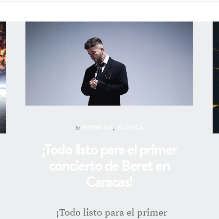
EVENTOS
,
MÚSICA
In
¡Todo listo para el primer
concierto de Beret en
Caracas!
¡Todo listo para el primer