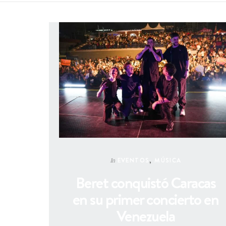
EVENTOS
,
MÚSICA
In
Beret conquistó Caracas
en su primer concierto en
Venezuela