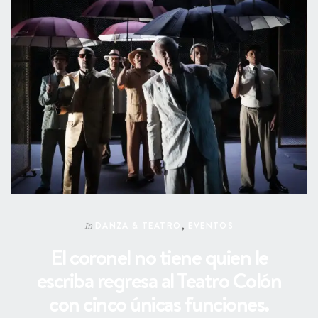
DANZA & TEATRO
,
EVENTOS
In
El coronel no tiene quien le
escriba regresa al Teatro Colón
con cinco únicas funciones.