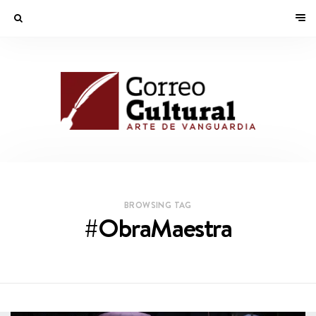
BROWSING TAG
#ObraMaestra