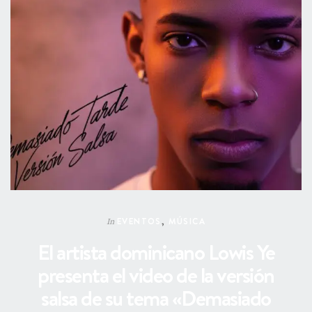
EVENTOS
,
MÚSICA
In
El artista dominicano Lowis Ye
presenta el video de la versión
salsa de su tema «Demasiado