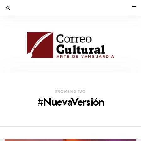
BROWSING TAG
#NuevaVersión