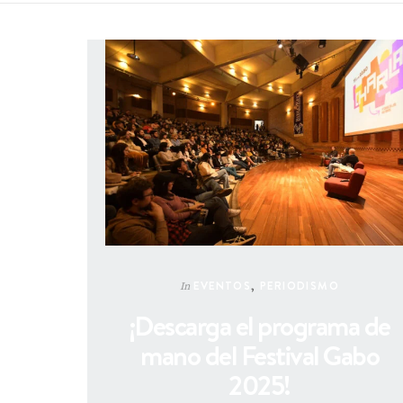
EVENTOS
,
PERIODISMO
In
¡Descarga el programa de
mano del Festival Gabo
2025!