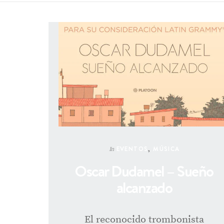
EVENTOS
,
MÚSICA
In
Oscar Dudamel – Sueño
alcanzado
El reconocido trombonista