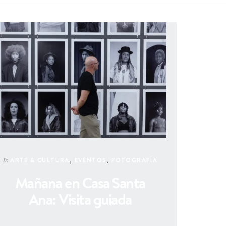
ARTE & CULTURA
,
EVENTOS
,
FOTOGRAFÏA
In
Mañana en Casa Santa
Ana: Visita guiada