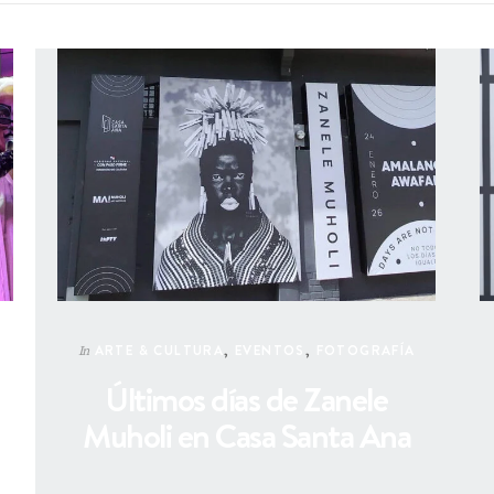
ARTE & CULTURA
,
EVENTOS
,
FOTOGRAFÍA
In
Últimos días de Zanele
Muholi en Casa Santa Ana