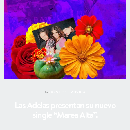
EVENTOS
,
MÚSICA
In
Las Adelas presentan su nuevo
single “Marea Alta”.