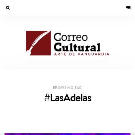
BROWSING TAG
#LasAdelas