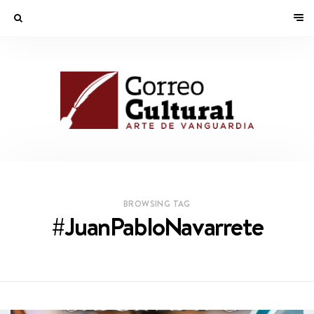
BROWSING TAG
#JuanPabloNavarrete