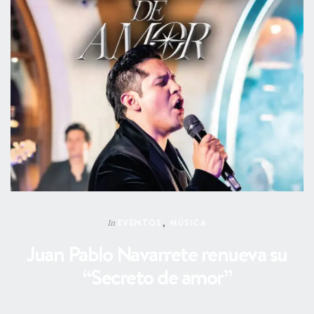
EVENTOS
,
MÚSICA
In
Juan Pablo Navarrete renueva su
“Secreto de amor”