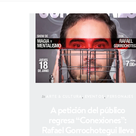
ARTE & CULTURA
,
EVENTOS
,
PERSONAJES
In
A petición del público
regresa “Conexiones”:
Rafael Gorrochotegui lleva