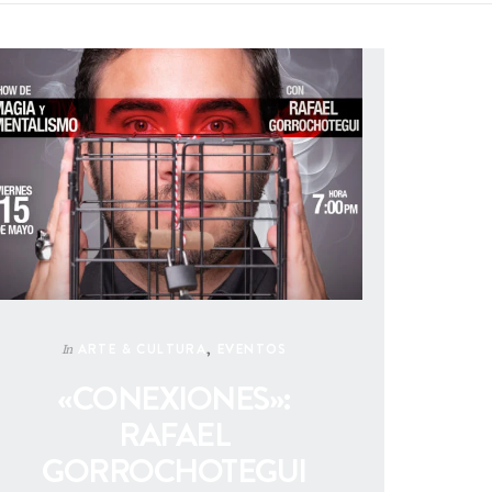
ARTE & CULTURA
,
EVENTOS
In
«CONEXIONES»:
RAFAEL
GORROCHOTEGUI