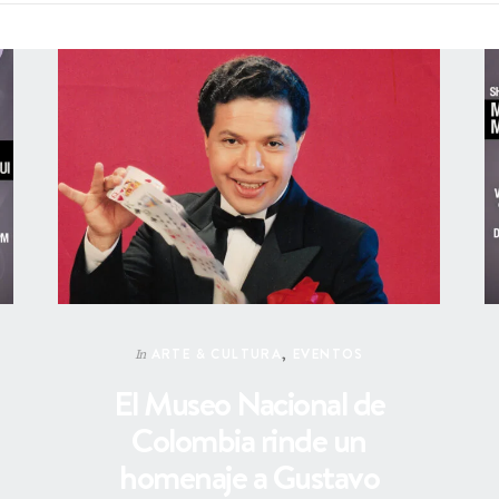
ARTE & CULTURA
,
EVENTOS
In
El Museo Nacional de
Colombia rinde un
homenaje a Gustavo