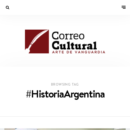
BROWSING TAG
#HistoriaArgentina