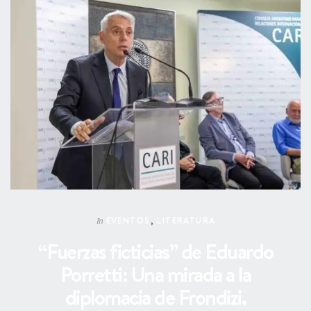
EVENTOS
,
LITERATURA
In
“Fuerzas ficticias” de Eduardo
Porretti: Una mirada a la
diplomacia de Frondizi.