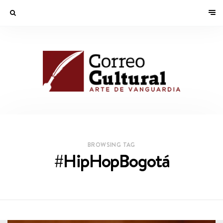
BROWSING TAG
#HipHopBogotá