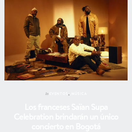
EVENTOS
,
MÚSICA
In
Los franceses Saïan Supa
Celebration brindarán un único
concierto en Bogotá