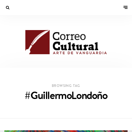
BROWSING TAG
#GuillermoLondoño