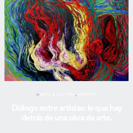
ARTE & CULTURA
,
EVENTOS
In
Diálogo entre artistas: lo que hay
detrás de una obra de arte.