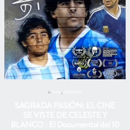
CINE
,
EVENTOS
In
SAGRADA PASIÓN: EL CINE
SE VISTE DE CELESTE Y
BLANCO : El Documental del 10