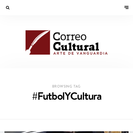
BROWSING TAG
#FutbolYCultura