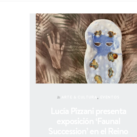
ARTE & CULTURA
,
EVENTOS
In
Lucía Pizzani presenta
exposición ‘Faunal
Succession’ en el Reino