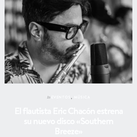
EVENTOS
,
MÚSICA
In
El flautista Eric Chacón estrena
su nuevo disco «Southern
Breeze»