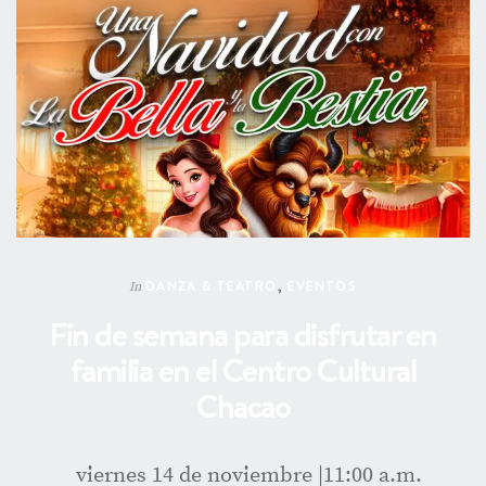
DANZA & TEATRO
,
EVENTOS
In
Fin de semana para disfrutar en
familia en el Centro Cultural
Chacao
viernes 14 de noviembre |11:00 a.m.