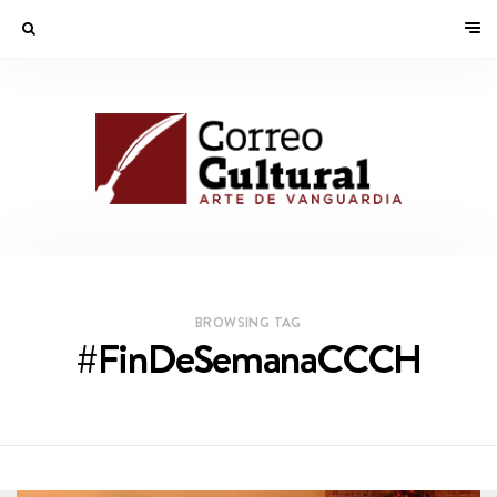
BROWSING TAG
#FinDeSemanaCCCH