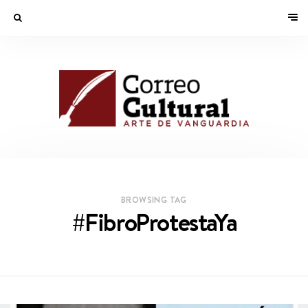
BROWSING TAG
#FibroProtestaYa