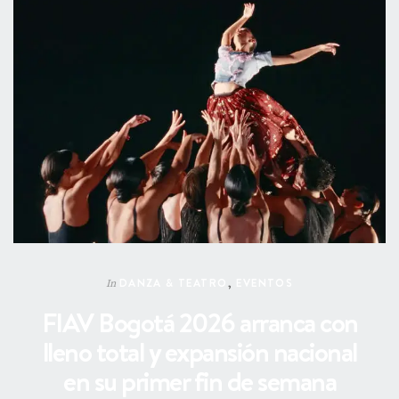
DANZA & TEATRO
,
EVENTOS
In
FIAV Bogotá 2026 arranca con
lleno total y expansión nacional
en su primer fin de semana