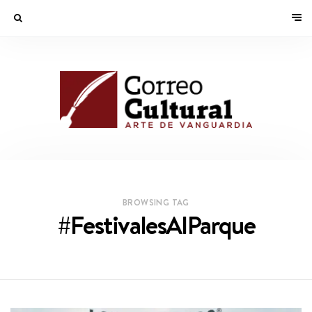
BROWSING TAG
#FestivalesAlParque