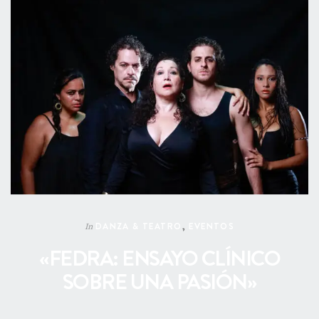
DANZA & TEATRO
,
EVENTOS
In
«FEDRA: ENSAYO CLÍNICO
SOBRE UNA PASIÓN»