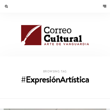
BROWSING TAG
#ExpresiónArtística