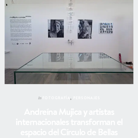
FOTOGRAFÍA
,
PERSONAJES
In
Andreína Mujica y artistas
internacionales transforman el
espacio del Círculo de Bellas