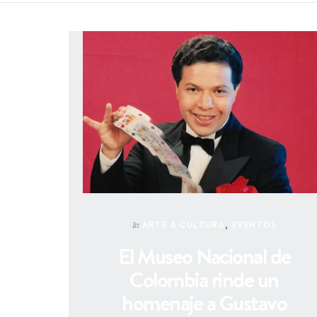
ARTE & CULTURA
,
EVENTOS
In
El Museo Nacional de
Colombia rinde un
homenaje a Gustavo