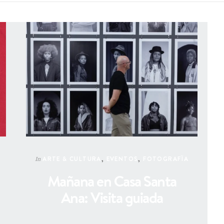
ARTE & CULTURA
,
EVENTOS
,
FOTOGRAFÏA
In
Mañana en Casa Santa
Ana: Visita guiada