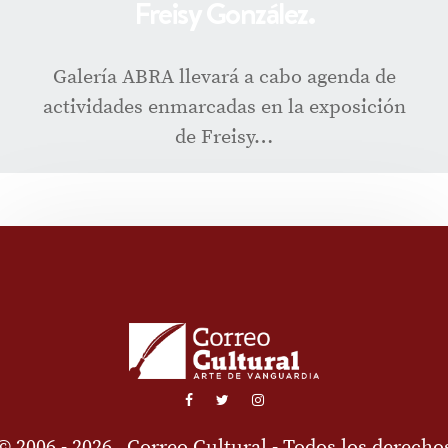
Freisy González.
Galería ABRA llevará a cabo agenda de
actividades enmarcadas en la exposición
de Freisy…
© 2006 - 2026
Correo Cultural
- Todos los derecho