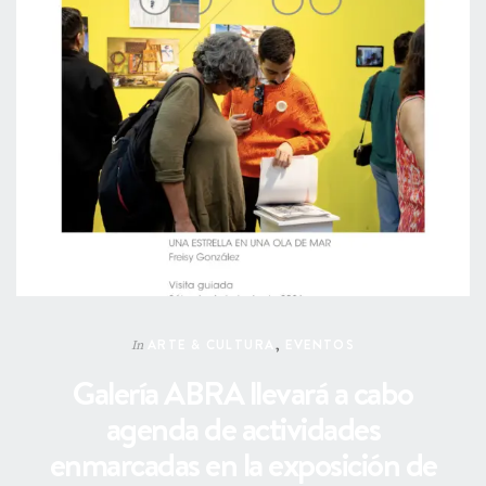
ARTE & CULTURA
,
EVENTOS
In
Galería ABRA llevará a cabo
agenda de actividades
enmarcadas en la exposición de