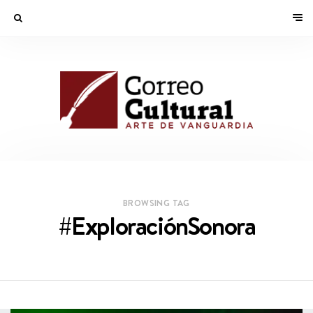
BROWSING TAG
#ExploraciónSonora