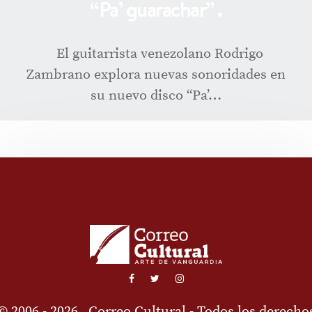
“Pa’ guarachar” .
El guitarrista venezolano Rodrigo
Zambrano explora nuevas sonoridades en
su nuevo disco “Pa’…
© 2006 - 2026
Correo Cultural
- Todos los derecho