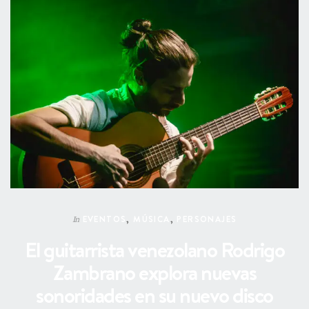
EVENTOS
,
MÚSICA
,
PERSONAJES
In
El guitarrista venezolano Rodrigo
Zambrano explora nuevas
sonoridades en su nuevo disco