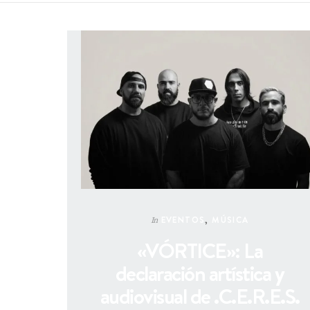
EVENTOS
,
MÚSICA
In
«VÓRTICE»: La
declaración artística y
audiovisual de .C.E.R.E.S.