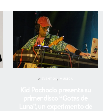
EVENTOS
,
MÚSICA
In
Kid Pochoclo presenta su
primer disco “Gotas de
Luna”, un experimento de