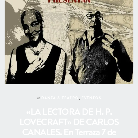
DANZA & TEATRO
,
EVENTOS
In
«LA LECTORA DE H. P.
LOVECRAFT» DE CARLOS
CANALES. En Terraza 7 de