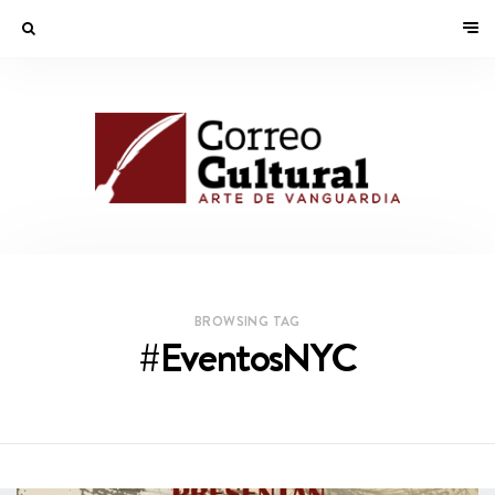
BROWSING TAG
#EventosNYC