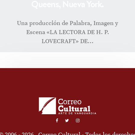
Queens, Nueva York.
Una producción de Palabra, Imagen y
Escena «LA LECTORA DE H. P.
LOVECRAFT» DE…
© 2006 - 2026
Correo Cultural
- Todos los derecho