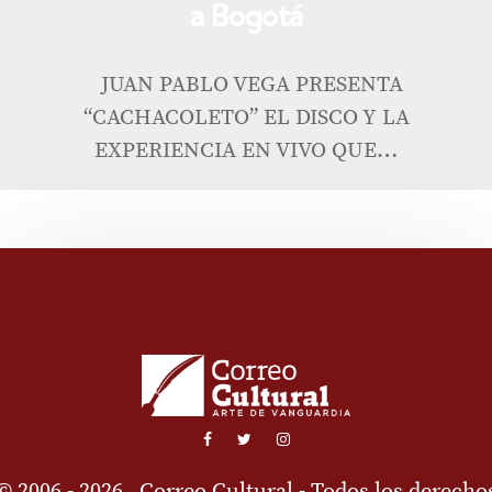
a Bogotá
JUAN PABLO VEGA PRESENTA
“CACHACOLETO” EL DISCO Y LA
EXPERIENCIA EN VIVO QUE…
© 2006 - 2026
Correo Cultural
- Todos los derecho