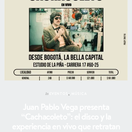
EVENTOS
,
MÚSICA
In
Juan Pablo Vega presenta
“Cachacoleto”: el disco y la
experiencia en vivo que retratan