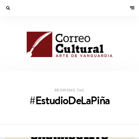
BROWSING TAG
#EstudioDeLaPiña