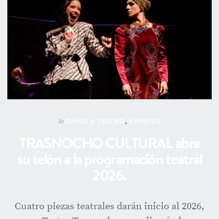
DANZA & TEATRO
,
EVENTOS
In
TRASNOCHO CULTURAL abre
su telón a la programación teatral
2026.
Cuatro piezas teatrales darán inicio al 2026,