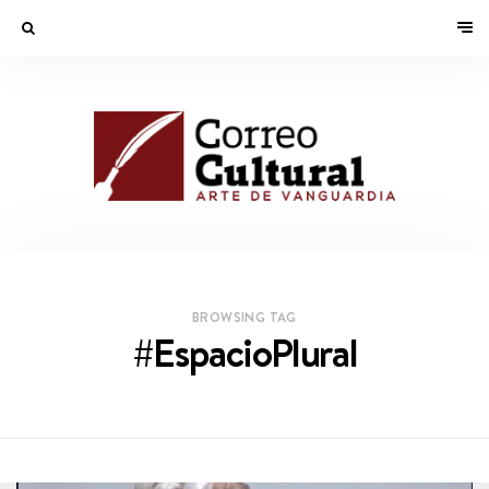
BROWSING TAG
#EspacioPlural