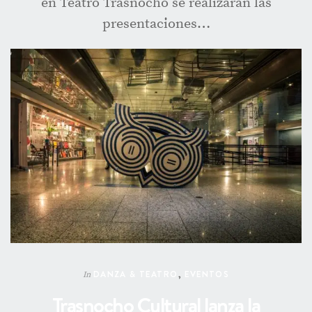
en Teatro Trasnocho se realizarán las
presentaciones…
DANZA & TEATRO
,
EVENTOS
In
Trasnocho Cultural lanza la